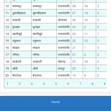
10
बरबसपुर
बरबसपुर
राजनांदगाँव
28
18
3
11
डुमरडीहकला
डुमरडीहकला
राजनांदगाँव
27
18
4
12
बनहरदी
बनहरदी
डोंगरगांव
26
16
2
13
फूलझर
फूलझर
राजनांदगाँव
24
2
6
14
खपरीखुर्द
खपरीखुर्द
राजनांदगाँव
24
11
1
15
पदुमतरा
पदुमतरा
राजनांदगाँव
22
10
0
16
मोखला
मोखला
राजनांदगाँव
21
1
0
17
भर्रेगांव
भर्रेगांव
राजनांदगाँव
21
2
2
18
साल्हेभर्री
साल्हेभर्री
खैरागढ़
20
18
0
19
औंधी
औंधी
मानपुर
20
1
4
20
बैगाटोला
बैगाटोला
राजनांदगाँव
19
6
0
1
2
3
4
5
6
7
8
9
Home