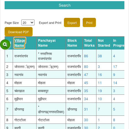
Page Size
Export and Print
Village
Panchayat
Block
Total
Not
In
SN
Name
Name
Name
Works
Started
Progress
* नगरनिगम
1
राजनांदगांव
राजनांदगाँव
86
38
4
राजनांदगांव
2
जोरातरार्इ(मन)
जोरातरार्इ(मन)
राजनांदगाँव
80
3
17
3
नवागांव
नवागांव
राजनांदगाँव
47
16
9
4
मोहला
मोहला
मोहला
45
11
14
5
चंवरढाल
बरबसपुर
राजनांदगाँव
35
19
3
6
मुढ़ीपार
मुढ़ीपार
राजनांदगाँव
34
10
4
*
7
डोंगरगढ़
डोंगरगढ़
31
7
5
डोंगरगढ(नगरपालिका)
8
गोटाटोला
गोटाटोला
मोहला
30
1
8
9
सुरगी
सुरगी
राजनांदगाँव
30
2
0